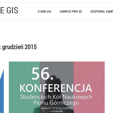
E GIS
O KNB GIS
KAMPUS PWR 3D
GEOPORTAL KAM
:
grudzień 2015