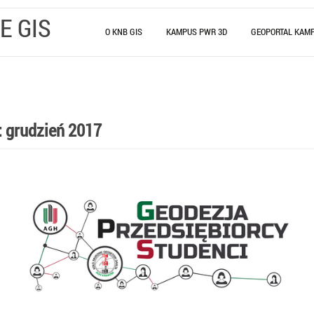
E GIS
O KNB GIS
KAMPUS PWR 3D
GEOPORTAL KAM
:
grudzień 2017