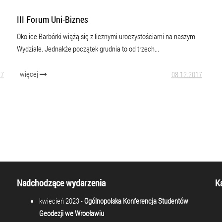
III Forum Uni-Biznes
Okolice Barbórki wiążą się z licznymi uroczystościami na naszym
Wydziale. Jednakże początek grudnia to od trzech...
więcej
17
08.12.2017
Nadchodzące wydarzenia
K
kwiecień 2023 -
Ogólnopolska Konferencja Studentów
Geodezji we Wrocławiu