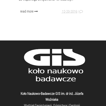
read more
12-20-2016
|
Koło Naukowo-Badawcze GIS im. dr inż. Józefa
Woźniaka
Wydział Geoinżynierii, Górnictwa i Geologii