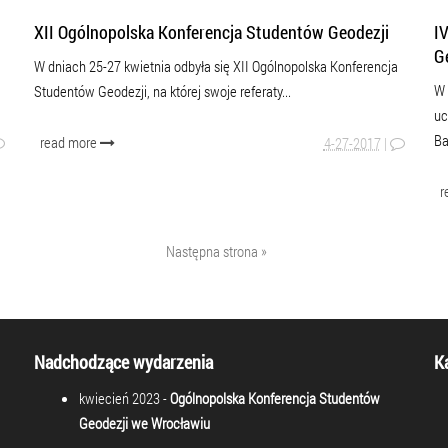
XII Ogólnopolska Konferencja Studentów Geodezji
I
G
W dniach 25-27 kwietnia odbyła się XII Ogólnopolska Konferencja
W 
Studentów Geodezji, na której swoje referaty...
uc
Ba
read more
4-27-2017
|
r
Następna strona »
Nadchodzące wydarzenia
K
kwiecień 2023 -
Ogólnopolska Konferencja Studentów
Geodezji we Wrocławiu