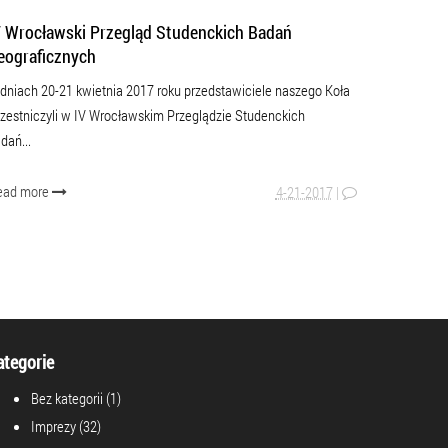
V Wrocławski Przegląd Studenckich Badań
eograficznych
dniach 20-21 kwietnia 2017 roku przedstawiciele naszego Koła
zestniczyli w IV Wrocławskim Przeglądzie Studenckich
dań...
ead more
4-21-2017
|
ategorie
Bez kategorii
(1)
Imprezy
(32)