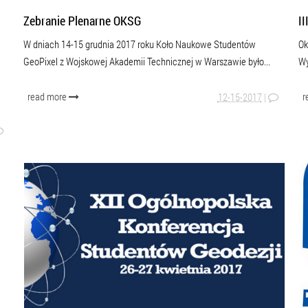
Zebranie Plenarne OKSG
I
W dniach 14-15 grudnia 2017 roku Koło Naukowe Studentów
Ok
GeoPixel z Wojskowej Akademii Technicznej w Warszawie było...
Wy
read more
r
12-15-2017
|