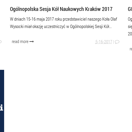
Ogólnopolska Sesja Kół Naukowych Kraków 2017
G
W dniach 15-16 maja 2017 roku przedstawiciel naszego Koła Olaf
Og
Wysocki miał okazję uczestniczyć w Ogólnopolskiej Sesji Kół...
si
20
read more
5-16-2017
|
r