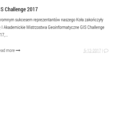
IS Challenge 2017
romnym sukcesem reprezentantów naszego Koła zakończyły
ę I Akademickie Mistrzostwa Geoinformatyczne GIS Challenge
17,...
ead more
5-12-2017
|