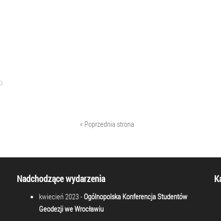
« Poprzednia strona
Nadchodzące wydarzenia
K
kwiecień 2023 -
Ogólnopolska Konferencja Studentów
Geodezji we Wrocławiu