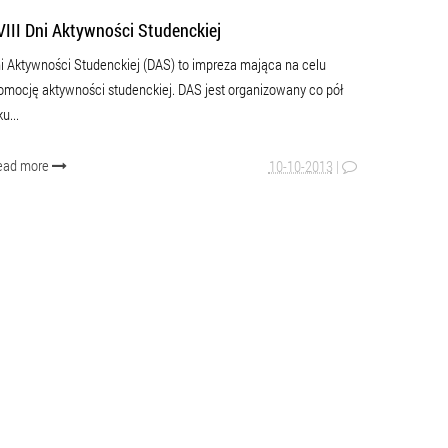
VIII Dni Aktywności Studenckiej
i Aktywności Studenckiej (DAS) to impreza mająca na celu
omocję aktywności studenckiej. DAS jest organizowany co pół
ku...
ead more
10-10-2013
|