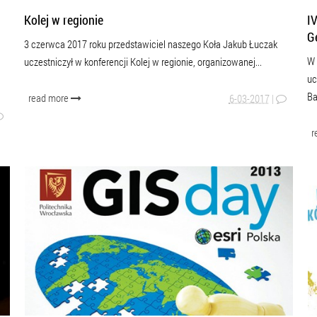
Kolej w regionie
I
G
3 czerwca 2017 roku przedstawiciel naszego Koła Jakub Łuczak
W 
uczestniczył w konferencji Kolej w regionie, organizowanej...
uc
Ba
read more
6-03-2017
|
r