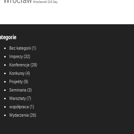
Wrocławski GIS Day
ategorie
Bez kategorii
(1)
Imprezy
(32)
Konferencje
(29)
Konkursy
(4)
Projekty
(9)
Seminaria
(3)
Warsztaty
(7)
współpraca
(1)
Wydarzenia
(26)