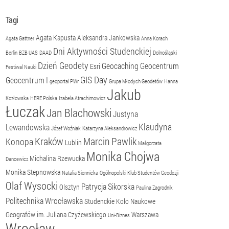
Tagi
Agata Kapusta
Aleksandra Jankowska
Agata Gattner
Anna Korach
Dni Aktywności Studenckiej
Berlin
BZB UAS
DAAD
Dolnośląski
Dzień Geodety
Geocaching
Geocentrum
Esri
Festiwal Nauki
GIS Day
Geocentrum I
geoportal PWr
Grupa Młodych Geodetów
Hanna
Jakub
Kozłowska
HERE Polska
Izabela Atrachimowicz
Łuczak
Jan Blachowski
Justyna
Klaudyna
Lewandowska
Józef Woźniak
Katarzyna Aleksandrowicz
Kraków
Marcin Pawlik
Konopa
Lublin
Małgorzata
Monika Chojwa
Michalina Rzewucka
Dancewicz
Monika Stepnowska
Natalia Siennicka
Ogólnopolski Klub Studentów Geodezji
Olaf Wysocki
Patrycja Sikorska
Olsztyn
Paulina Zagrodnik
Politechnika Wrocławska
Studenckie Koło Naukowe
Geografów im. Juliana Czyżewskiego
Warszawa
Uni-Biznes
Wrocław