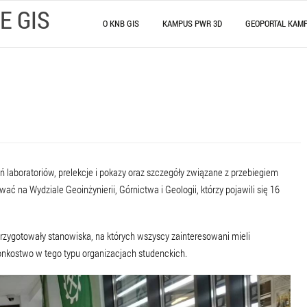
E GIS
O KNB GIS
KAMPUS PWR 3D
GEOPORTAL KAM
laboratoriów, prelekcje i pokazy oraz szczegóły związane z przebiegiem
ć na Wydziale Geoinżynierii, Górnictwa i Geologii, którzy pojawili się 16
ygotowały stanowiska, na których wszyscy zainteresowani mieli
onkostwo w tego typu organizacjach studenckich.